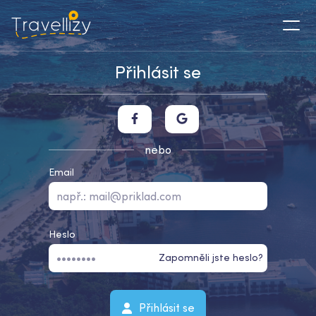
Přihlásit se
nebo
Email
Heslo
Zapomněli jste heslo?
Přihlásit se