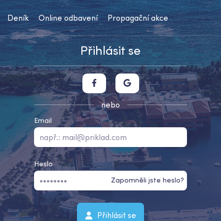
Deník
Online odbavení
Propagační akce
Přihlásit se
nebo
Email
Heslo
Zapomněli jste heslo?
Přihlásit se