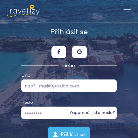
Přihlásit se
nebo
Email
Heslo
Zapomněli jste heslo?
Přihlásit se