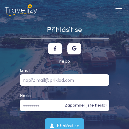
Přihlásit se
nebo
Email
Heslo
Zapomněli jste heslo?
Přihlásit se