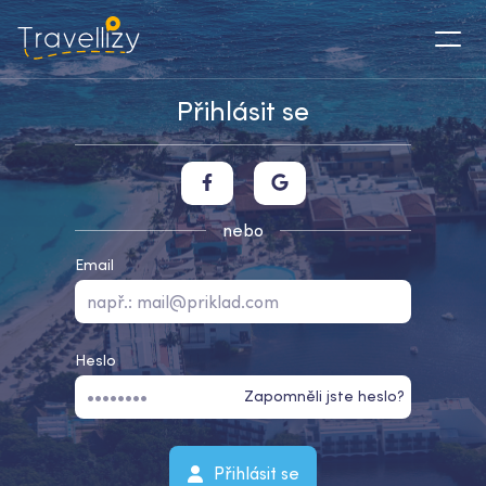
Přihlásit se
nebo
Email
Heslo
Zapomněli jste heslo?
Přihlásit se