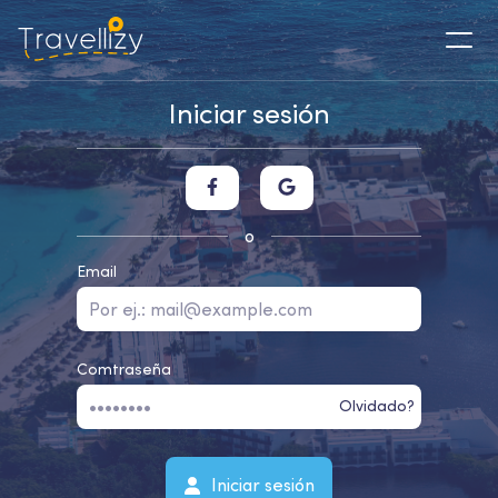
Iniciar sesión
o
Email
Comtraseña
Olvidado?
Iniciar sesión