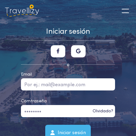
Iniciar sesión
o
Email
Comtraseña
Olvidado?
Iniciar sesión