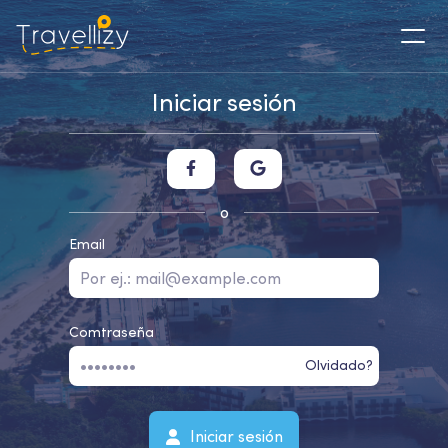
Iniciar sesión
o
Email
Comtraseña
Olvidado?
Iniciar sesión