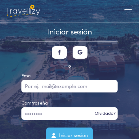
Iniciar sesión
o
Email
Comtraseña
Olvidado?
Iniciar sesión