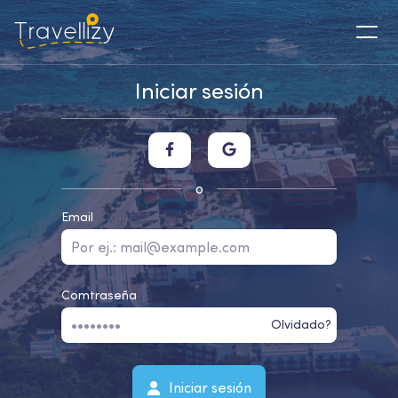
Iniciar sesión
o
Email
Comtraseña
Olvidado?
Iniciar sesión