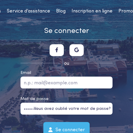
s
Service d’assistance
Blog
Inscription en ligne
Promo
Se connecter
ou
Email
Mot de passe
Vous avez oublié votre mot de passe?
Se connecter