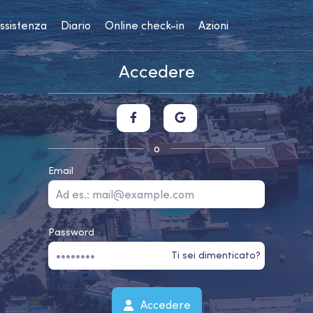
assistenza
Diario
Online check-in
Azioni
Accedere
o
Email
Password
Ti sei dimenticato?
Accedere