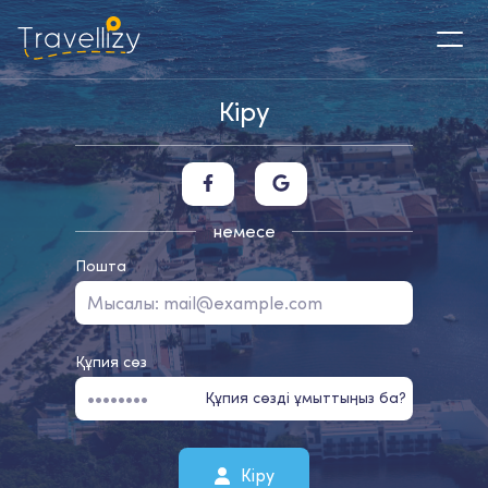
Кіру
немесе
Пошта
Құпия сөз
Құпия сөзді ұмыттыңыз ба?
Кіру