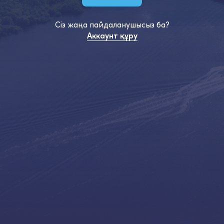
Сіз жаңа пайдаланушысыз ба?
Аккаунт құру