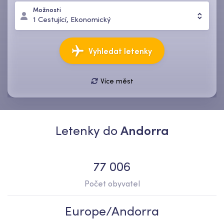
Možnosti
1
Cestující
,
Ekonomický
Vyhledat letenky
Více měst
07 srp, pá
14 srp, pá
1
Cestující
,
Ekonomický
Letenky do
Andorra
77 006
Počet obyvatel
Europe/Andorra