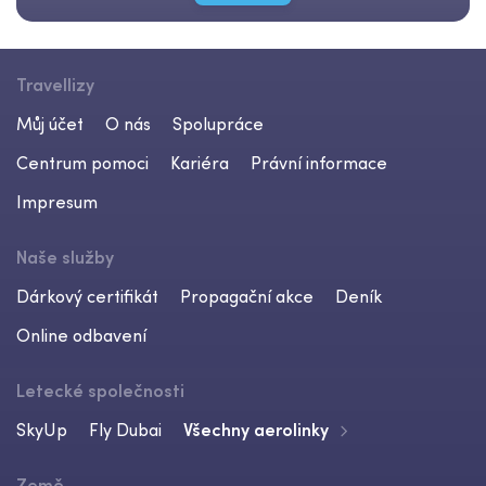
Travellizy
Můj účet
O nás
Spolupráce
Centrum pomoci
Kariéra
Právní informace
Impresum
Naše služby
Dárkový certifikát
Propagační akce
Deník
Online odbavení
Letecké společnosti
SkyUp
Fly Dubai
Všechny aerolinky
Země