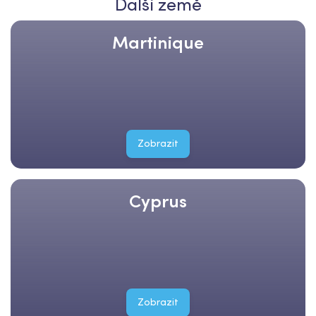
Další země
Martinique
Zobrazit
Cyprus
Zobrazit