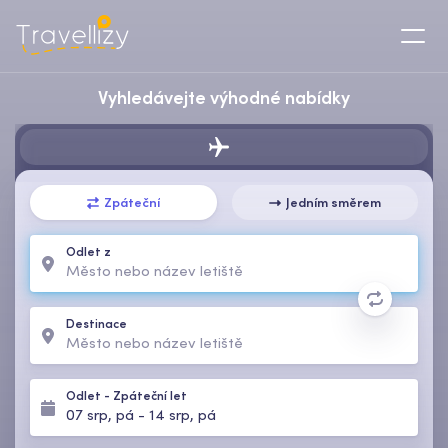
Vyhledávejte výhodné nabídky
Zpáteční
Jedním směrem
Odlet z
Destinace
Odlet
-
Zpáteční let
07 srp, pá
-
14 srp, pá