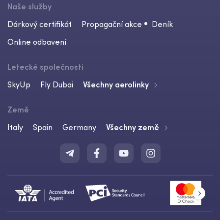
Naše služby
Dárkový certifikát
Propagační akce
Deník
Online odbavení
Letecké společnosti
SkyUp
Fly Dubai
Všechny aerolinky
Země
Italy
Spain
Germany
Všechny země