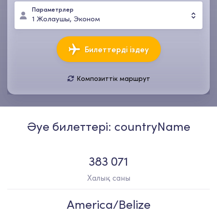
Параметрлер
1
Жолаушы
,
Эконом
Билеттерді іздеу
Композиттік маршрут
10 там, дүй
17 там, дүй
1
Жолаушы
,
Эконом
Әуе билеттері: countryName
383 071
Халық саны
America/Belize