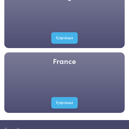
Қараңыз
France
Қараңыз