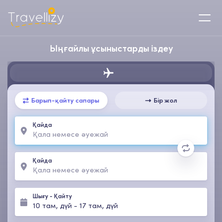
Ыңғайлы ұсыныстарды іздеу
Барып-қайту сапары
Бір жол
Қайда
Қайда
Шығу
-
Қайту
10 там, дүй
-
17 там, дүй