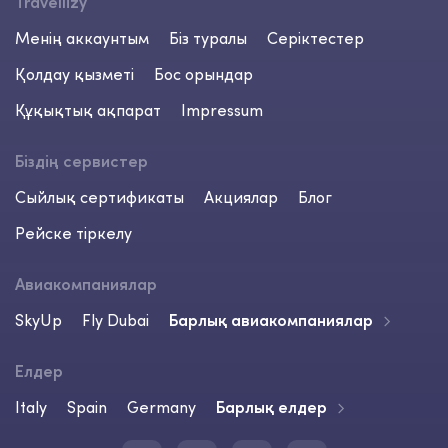
Travellizy
Менің аккаунтым
Біз туралы
Серіктестер
Қолдау қызметі
Бос орындар
Құқықтық ақпарат
Impressum
Біздің сервистер
Сыйлық сертификаты
Акциялар
Блог
Рейске тіркелу
Авиакомпаниялар
SkyUp
Fly Dubai
Барлық авиакомпаниялар
Елдер
Italy
Spain
Germany
Барлық елдер