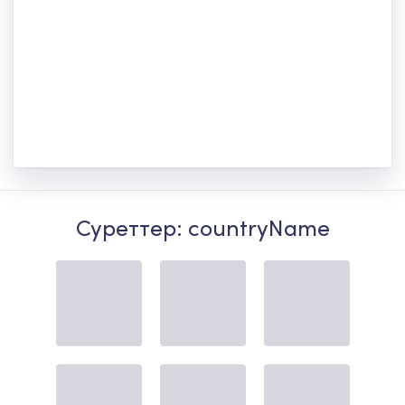
Суреттер: countryName