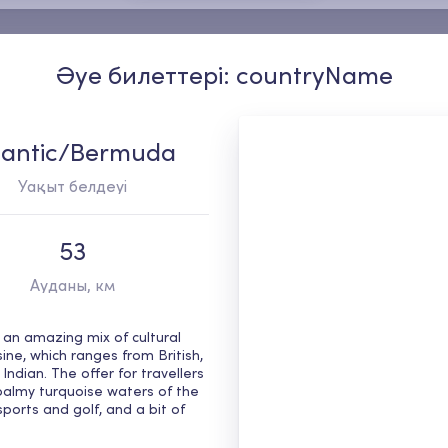
Әуе билеттері: countryName
lantic/Bermuda
Уақыт белдеуі
53
Ауданы, км
 an amazing mix of cultural 
ine, which ranges from British, 
dian. The offer for travellers 
balmy turquoise waters of the 
orts and golf, and a bit of 