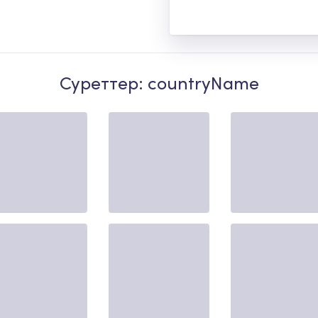
Суреттер: countryName