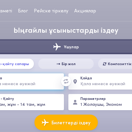
зметі
Блог
Рейске тіркелу
Акциялар
Ыңғайлы ұсыныстарды іздеу
Ұшулар
-қайту сапары
Бір жол
Композиттік
а
Қайда
-
Қайту
Параметрлер
ам, жұм
-
14 там, жұм
1
Жолаушы
,
Эконом
Билеттерді іздеу