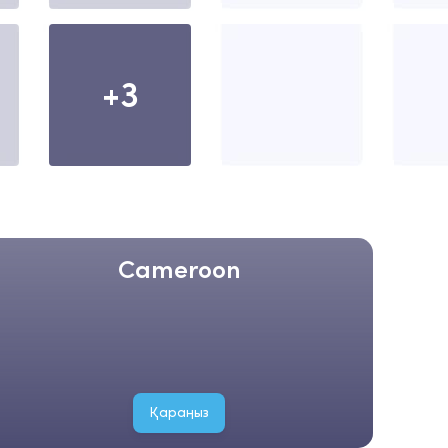
+3
Cameroon
Қараңыз