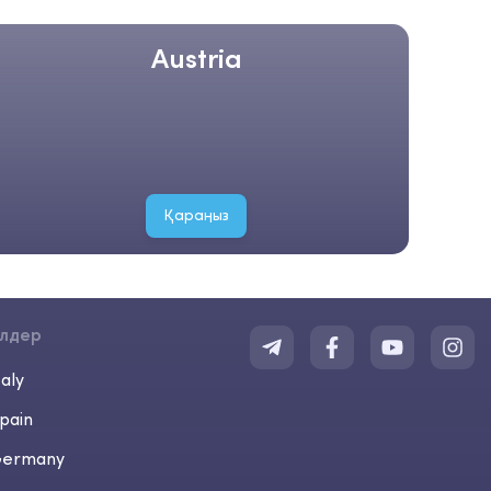
Austria
Қараңыз
лдер
taly
pain
ermany