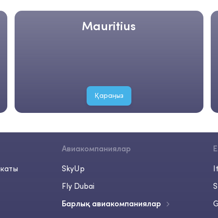
Mauritius
Қараңыз
р
Авиакомпаниялар
Е
каты
SkyUp
I
Fly Dubai
S
Барлық авиакомпаниялар
G