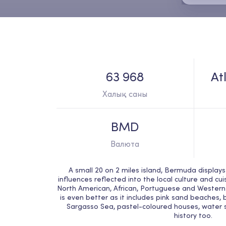
63 968
At
Халық саны
BMD
Валюта
A small 20 on 2 miles island, Bermuda displays
influences reflected into the local culture and cuis
North American, African, Portuguese and Western In
is even better as it includes pink sand beaches, 
Sargasso Sea, pastel-coloured houses, water sp
history too. 