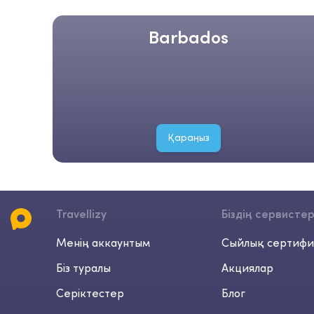
Barbados
Қараңыз
Travellizy
Біздің сервисте
Менің аккаунтым
Сыйлық сертифи
Біз туралы
Акциялар
Серіктестер
Блог