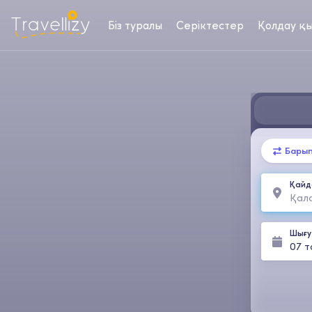
Біз туралы
Серіктестер
Қолдау қы
Барып
Қайд
Шығу
07 т