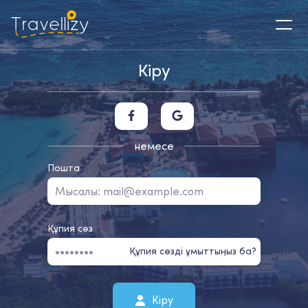
Кіру
немесе
Пошта
Құпия сөз
Құпия сөзді ұмыттыңыз ба?
Кіру