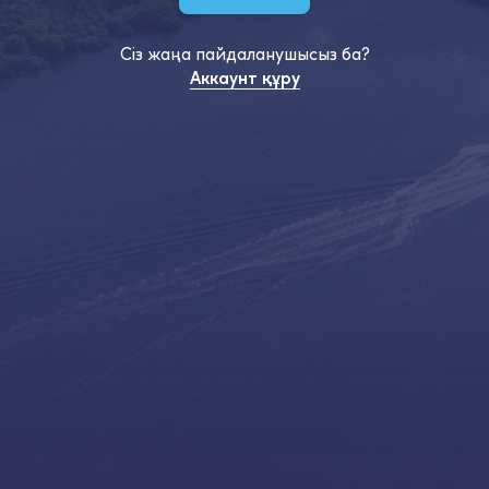
Сіз жаңа пайдаланушысыз ба?
Аккаунт құру