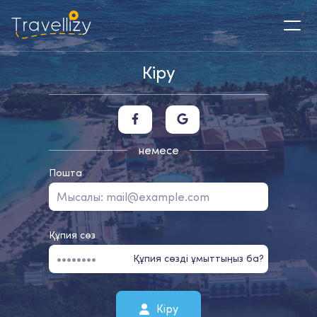
Кіру
немесе
Пошта
Құпия сөз
Құпия сөзді ұмыттыңыз ба?
Кіру