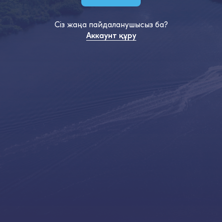
Сіз жаңа пайдаланушысыз ба?
Аккаунт құру