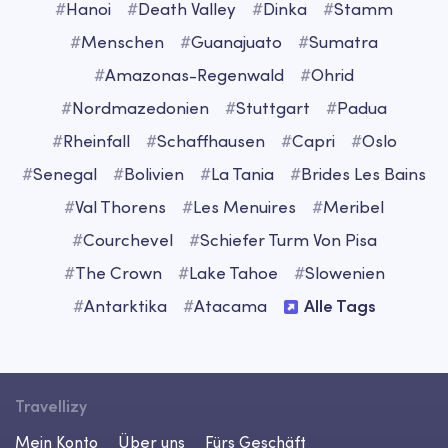
#
Hanoi
#
Death Valley
#
Dinka
#
Stamm
#
Menschen
#
Guanajuato
#
Sumatra
#
Amazonas-Regenwald
#
Ohrid
#
Nordmazedonien
#
Stuttgart
#
Padua
#
Rheinfall
#
Schaffhausen
#
Capri
#
Oslo
#
Senegal
#
Bolivien
#
La Tania
#
Brides Les Bains
#
Val Thorens
#
Les Menuires
#
Meribel
#
Courchevel
#
Schiefer Turm Von Pisa
#
The Crown
#
Lake Tahoe
#
Slowenien
#
Antarktika
#
Atacama
Alle Tags
Travellizy
Mein Konto
Über uns
Fürs Geschäft