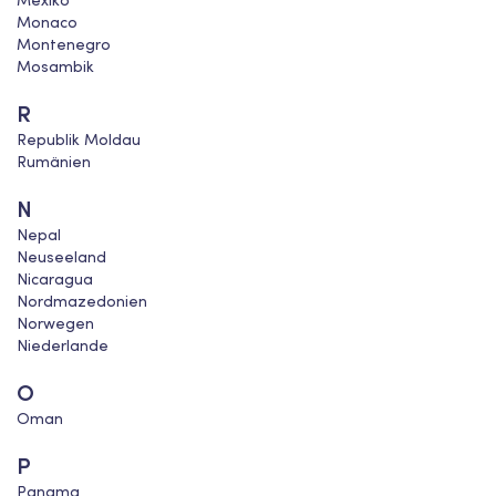
Mexiko
Monaco
Montenegro
Mosambik
R
Republik Moldau
Rumänien
N
Nepal
Neuseeland
Nicaragua
Nordmazedonien
Norwegen
Niederlande
O
Oman
P
Panama