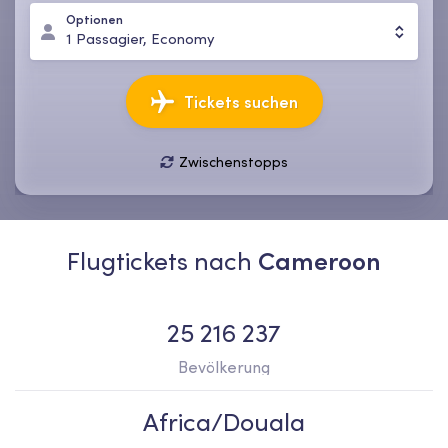
Optionen
1
Passagier
,
Economy
Tickets suchen
Zwischenstopps
08 Aug., Sa
15 Aug., Sa
1
Passagier
,
Economy
Flugtickets nach
Cameroon
25 216 237
Bevölkerung
Africa/Douala