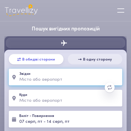
Пошук вигідних пропозицій
В обидві сторони
В одну сторону
Звідки
Куди
Виліт
-
Повернення
07 серп, пт
-
14 серп, пт