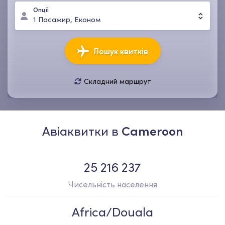
Опції
1
Пасажир
,
Економ
Пошук квитків
Складний маршрут
07 серп, пт
14 серп, пт
1
Пасажир
,
Економ
Авіаквитки в
Cameroon
25 216 237
Чисельність населення
Africa/Douala