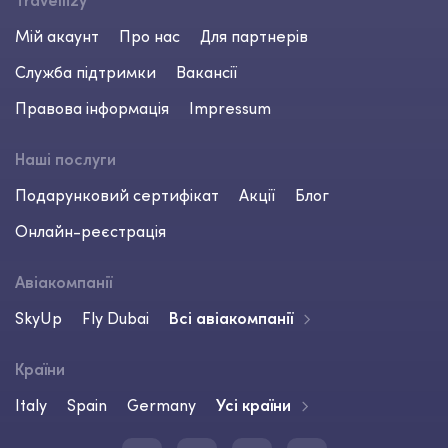
Travellizy
Мій акаунт
Про нас
Для партнерів
Служба підтримки
Вакансії
Правова інформація
Impressum
Наші послуги
Подарунковий сертифікат
Акції
Блог
Онлайн-реєстрація
Авіакомпанії
SkyUp
Fly Dubai
Всі авіакомпанії
Країни
Italy
Spain
Germany
Усі країни