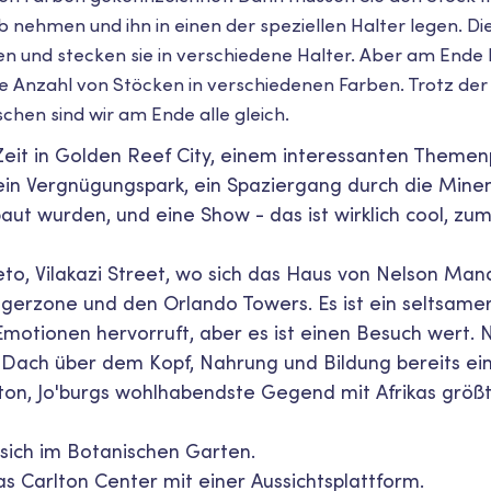
 nehmen und ihn in einen der speziellen Halter legen. Di
n und stecken sie in verschiedene Halter. Aber am Ende 
he Anzahl von Stöcken in verschiedenen Farben. Trotz de
hen sind wir am Ende alle gleich.
Zeit in Golden Reef City, einem interessanten Themenp
ein Vergnügungspark, ein Spaziergang durch die Minen
t wurden, und eine Show - das ist wirklich cool, zum
to, Vilakazi Street, wo sich das Haus von Nelson Man
erzone und den Orlando Towers. Es ist ein seltsamer
Emotionen hervorruft, aber es ist einen Besuch wert. N
n Dach über dem Kopf, Nahrung und Bildung bereits ei
ton, Jo'burgs wohlhabendste Gegend mit Afrikas grö
sich im Botanischen Garten.
s Carlton Center mit einer Aussichtsplattform.