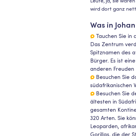
Leute, ja, sie ware
wird dort ganz nett
Was in Johan
Tauchen Sie in 
Das Zentrum verdi
Spitznamen des af
Bürger. Es ist ein
anderen Freuden 
Besuchen Sie da
südafrikanischen V
Besuchen Sie d
ältesten in Südaf
gesamten Kontinen
320 Arten. Sie kö
Leoparden, afrikan
Gorillas, die der 