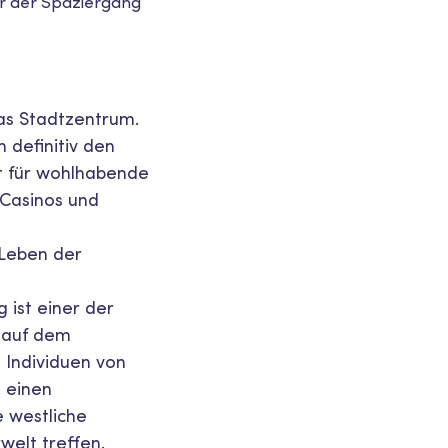
ber der Spaziergang
as Stadtzentrum.
 definitiv den
rt für wohlhabende
, Casinos und
 Leben der
ist einer der
n auf dem
 Individuen von
, einen
e westliche
welt treffen.