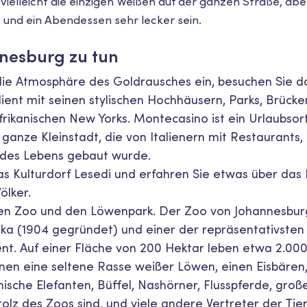
n vielleicht die einzigen Weißen auf der ganzen Straße, a
 und ein Abendessen sehr lecker sein.
nesburg zu tun
die Atmosphäre des Goldrausches ein, besuchen Sie d
ent mit seinen stylischen Hochhäusern, Parks, Brücken
rikanischen New Yorks. Montecasino ist ein Urlaubso
e ganze Kleinstadt, die von Italienern mit Restaurants
des Lebens gebaut wurde.
s Kulturdorf Lesedi und erfahren Sie etwas über das
ölker.
en Zoo und den Löwenpark. Der Zoo von Johannesburg 
rika (1904 gegründet) und einer der repräsentativste
t. Auf einer Fläche von 200 Hektar leben etwa 2.000
nnen eine seltene Rasse weißer Löwen, einen Eisbären
ische Elefanten, Büffel, Nashörner, Flusspferde, groß
Stolz des Zoos sind, und viele andere Vertreter der Tier