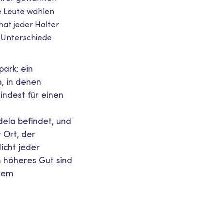
e Leute wählen
hat jeder Halter
r Unterschiede
ark: ein
, in denen
indest für einen
dela befindet, und
 Ort, der
icht jeder
n höheres Gut sind
ßtem