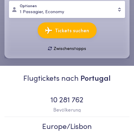
Optionen
1
Passagier
,
Economy
Tickets suchen
Zwischenstopps
09 Aug., So
16 Aug., So
1
Passagier
,
Economy
Flugtickets nach
Portugal
10 281 762
Bevölkerung
Europe/Lisbon