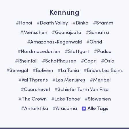
Kennung
#
Hanoi
#
Death Valley
#
Dinka
#
Stamm
#
Menschen
#
Guanajuato
#
Sumatra
#
Amazonas-Regenwald
#
Ohrid
#
Nordmazedonien
#
Stuttgart
#
Padua
#
Rheinfall
#
Schaffhausen
#
Capri
#
Oslo
#
Senegal
#
Bolivien
#
La Tania
#
Brides Les Bains
#
Val Thorens
#
Les Menuires
#
Meribel
#
Courchevel
#
Schiefer Turm Von Pisa
#
The Crown
#
Lake Tahoe
#
Slowenien
#
Antarktika
#
Atacama
Alle Tags