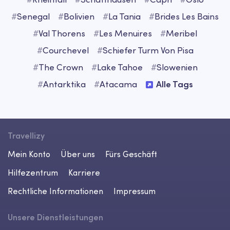
#
Senegal
#
Bolivien
#
La Tania
#
Brides Les Bains
#
Val Thorens
#
Les Menuires
#
Meribel
#
Courchevel
#
Schiefer Turm Von Pisa
#
The Crown
#
Lake Tahoe
#
Slowenien
#
Antarktika
#
Atacama
Alle Tags
Travellizy
Mein Konto
Über uns
Fürs Geschäft
Hilfezentrum
Karriere
Rechtliche Informationen
Impressum
Unsere Dienstleistungen