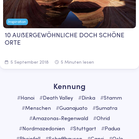
Inspiration
10 AUßERGEWÖHNLICHE DOCH SCHÖNE
ORTE
5 September 2018
5 Minuten lesen
Kennung
#
Hanoi
#
Death Valley
#
Dinka
#
Stamm
#
Menschen
#
Guanajuato
#
Sumatra
#
Amazonas-Regenwald
#
Ohrid
#
Nordmazedonien
#
Stuttgart
#
Padua
#
Rheinfall
#
Schaffhausen
#
Capri
#
Oslo