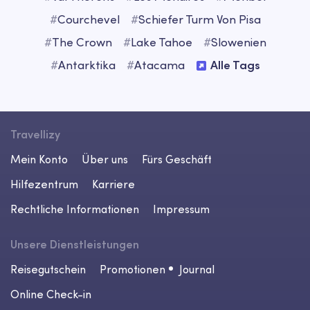
#
Courchevel
#
Schiefer Turm Von Pisa
#
The Crown
#
Lake Tahoe
#
Slowenien
#
Antarktika
#
Atacama
Alle Tags
Travellizy
Mein Konto
Über uns
Fürs Geschäft
Hilfezentrum
Karriere
Rechtliche Informationen
Impressum
Unsere Dienstleistungen
Reisegutschein
Promotionen
Journal
Online Check-in