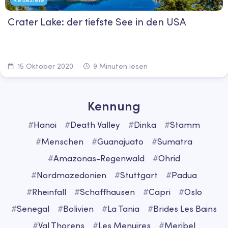
Crater Lake: der tiefste See in den USA
15 Oktober 2020
9 Minuten lesen
Kennung
#
Hanoi
#
Death Valley
#
Dinka
#
Stamm
#
Menschen
#
Guanajuato
#
Sumatra
#
Amazonas-Regenwald
#
Ohrid
#
Nordmazedonien
#
Stuttgart
#
Padua
#
Rheinfall
#
Schaffhausen
#
Capri
#
Oslo
#
Senegal
#
Bolivien
#
La Tania
#
Brides Les Bains
#
Val Thorens
#
Les Menuires
#
Meribel