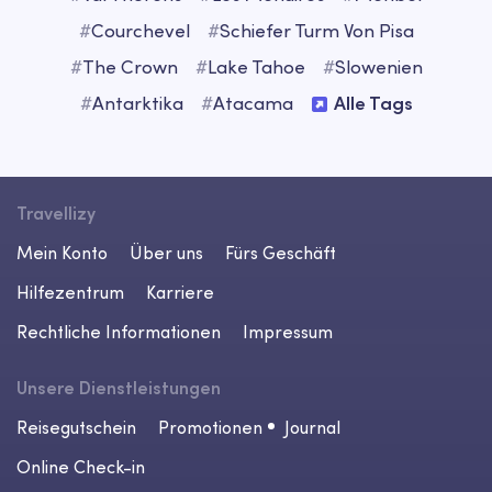
#
Courchevel
#
Schiefer Turm Von Pisa
#
The Crown
#
Lake Tahoe
#
Slowenien
#
Antarktika
#
Atacama
Alle Tags
Travellizy
Mein Konto
Über uns
Fürs Geschäft
Hilfezentrum
Karriere
Rechtliche Informationen
Impressum
Unsere Dienstleistungen
Reisegutschein
Promotionen
Journal
Online Check-in