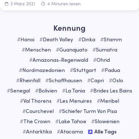
3 März 2021
4 Minuten lesen
Kennung
#
Hanoi
#
Death Valley
#
Dinka
#
Stamm
#
Menschen
#
Guanajuato
#
Sumatra
#
Amazonas-Regenwald
#
Ohrid
#
Nordmazedonien
#
Stuttgart
#
Padua
#
Rheinfall
#
Schaffhausen
#
Capri
#
Oslo
#
Senegal
#
Bolivien
#
La Tania
#
Brides Les Bains
#
Val Thorens
#
Les Menuires
#
Meribel
#
Courchevel
#
Schiefer Turm Von Pisa
#
The Crown
#
Lake Tahoe
#
Slowenien
#
Antarktika
#
Atacama
Alle Tags