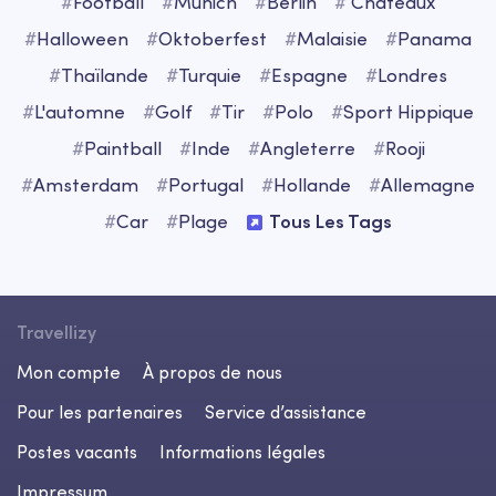
#
Football
#
Munich
#
Berlin
#
Châteaux
#
Halloween
#
Oktoberfest
#
Malaisie
#
Panama
#
Thaïlande
#
Turquie
#
Espagne
#
Londres
#
L'automne
#
Golf
#
Tir
#
Polo
#
Sport Hippique
#
Paintball
#
Inde
#
Angleterre
#
Rooji
#
Amsterdam
#
Portugal
#
Hollande
#
Allemagne
#
Car
#
Plage
Tous Les Tags
Travellizy
Mon compte
À propos de nous
Pour les partenaires
Service d’assistance
Postes vacants
Informations légales
Impressum