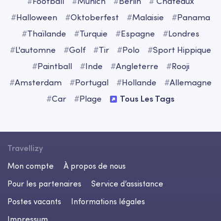
#
Football
#
Munich
#
Berlin
#
Châteaux
#
Halloween
#
Oktoberfest
#
Malaisie
#
Panama
#
Thaïlande
#
Turquie
#
Espagne
#
Londres
#
L'automne
#
Golf
#
Tir
#
Polo
#
Sport Hippique
#
Paintball
#
Inde
#
Angleterre
#
Rooji
#
Amsterdam
#
Portugal
#
Hollande
#
Allemagne
#
Car
#
Plage
Tous Les Tags
Travellizy
Mon compte
À propos de nous
Pour les partenaires
Service d’assistance
Postes vacants
Informations légales
Impressum