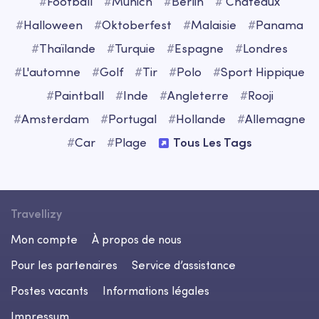
#
Football
#
Munich
#
Berlin
#
Châteaux
#
Halloween
#
Oktoberfest
#
Malaisie
#
Panama
#
Thaïlande
#
Turquie
#
Espagne
#
Londres
#
L'automne
#
Golf
#
Tir
#
Polo
#
Sport Hippique
#
Paintball
#
Inde
#
Angleterre
#
Rooji
#
Amsterdam
#
Portugal
#
Hollande
#
Allemagne
#
Car
#
Plage
Tous Les Tags
Travellizy
Mon compte
À propos de nous
Pour les partenaires
Service d’assistance
Postes vacants
Informations légales
Impressum