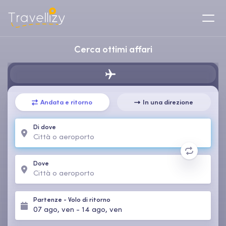
Cerca ottimi affari
Andata e ritorno
In una direzione
Di dove
Dove
Partenze
-
Volo di ritorno
07 ago, ven
-
14 ago, ven