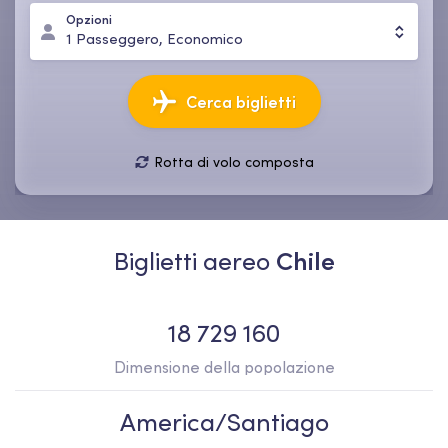
Opzioni
1
Passeggero
,
Economico
Cerca biglietti
Rotta di volo composta
07 ago, ven
14 ago, ven
1
Passeggero
,
Economico
Biglietti aereo
Chile
18 729 160
Dimensione della popolazione
America/Santiago