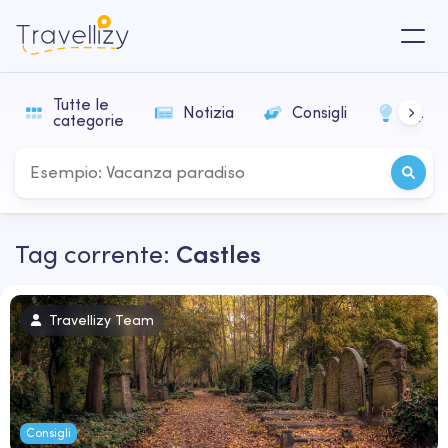
Tutte le
Notizia
Consigli
Ispir
categorie
Tag corrente:
Castles
Travellizy Team
Consigli