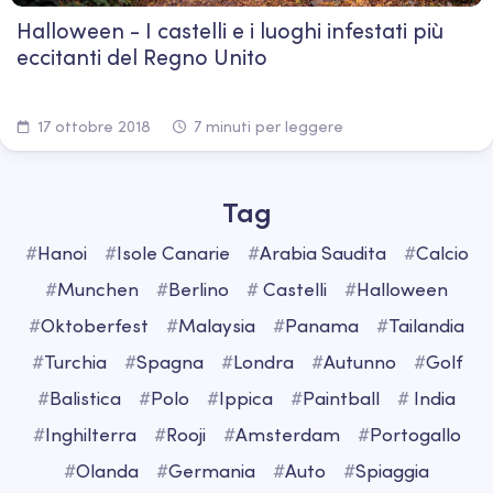
Halloween - I castelli e i luoghi infestati più
eccitanti del Regno Unito
17 ottobre 2018
7 minuti per leggere
Tag
#
Hanoi
#
Isole Canarie
#
Arabia Saudita
#
Calcio
#
Munchen
#
Berlino
#
Castelli
#
Halloween
#
Oktoberfest
#
Malaysia
#
Panama
#
Tailandia
#
Turchia
#
Spagna
#
Londra
#
Autunno
#
Golf
#
Balistica
#
Polo
#
Ippica
#
Paintball
#
India
#
Inghilterra
#
Rooji
#
Amsterdam
#
Portogallo
#
Olanda
#
Germania
#
Auto
#
Spiaggia