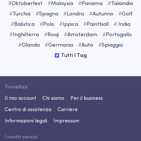
#
Oktoberfest
#
Malaysia
#
Panama
#
Tailandia
#
Turchia
#
Spagna
#
Londra
#
Autunno
#
Golf
#
Balistica
#
Polo
#
Ippica
#
Paintball
#
India
#
Inghilterra
#
Rooji
#
Amsterdam
#
Portogallo
#
Olanda
#
Germania
#
Auto
#
Spiaggia
Tutti I Tag
Travellizy
Il mio account
Chi siamo
Per il business
Centro di assistenza
Carriere
Informazioni legali
Impressum
I nostri servizi