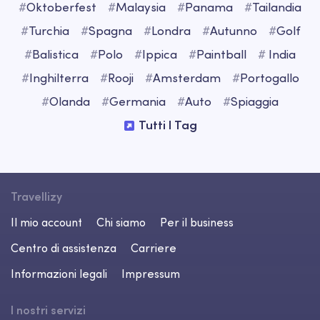
#
Oktoberfest
#
Malaysia
#
Panama
#
Tailandia
#
Turchia
#
Spagna
#
Londra
#
Autunno
#
Golf
#
Balistica
#
Polo
#
Ippica
#
Paintball
#
India
#
Inghilterra
#
Rooji
#
Amsterdam
#
Portogallo
#
Olanda
#
Germania
#
Auto
#
Spiaggia
Tutti I Tag
Travellizy
Il mio account
Chi siamo
Per il business
Centro di assistenza
Carriere
Informazioni legali
Impressum
I nostri servizi