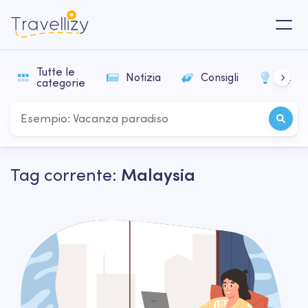
Tutte le
Notizia
Consigli
Ispir
categorie
Tag corrente:
Malaysia