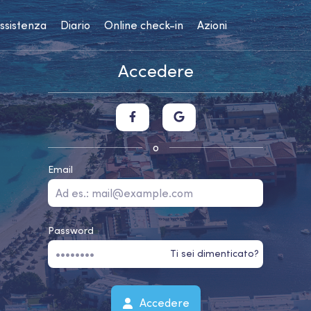
assistenza
Diario
Online check-in
Azioni
Accedere
o
Email
Password
Ti sei dimenticato?
Accedere