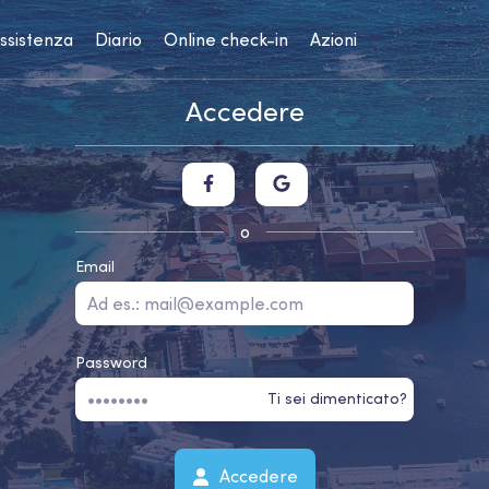
assistenza
Diario
Online check-in
Azioni
Accedere
o
Email
Password
Ti sei dimenticato?
Accedere