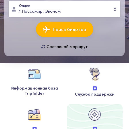
Опции
1
Пассажир
,
Эконом
Поиск билетов
Составной маршрут
11 авг., вт
18 авг., вт
1
Пассажир
,
Эконом
Информационная база
Tripfolder
Служба поддержки