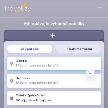
Vyhledávejte výhodné nabídky
Zpáteční
Jedním směrem
Odlet z
Destinace
Odlet
-
Zpáteční let
08 srp, so
-
15 srp, so