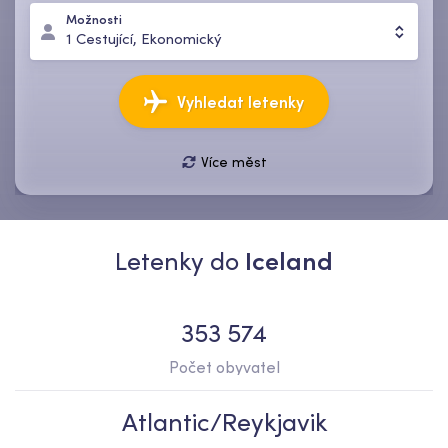
Možnosti
1
Cestující
,
Ekonomický
Vyhledat letenky
Více měst
08 srp, so
15 srp, so
1
Cestující
,
Ekonomický
Letenky do
Iceland
353 574
Počet obyvatel
Atlantic/Reykjavik