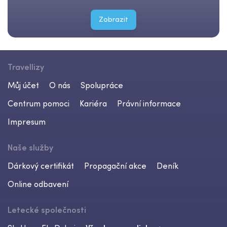
Zobrazit
Travellizy
Můj účet
O nás
Spolupráce
Centrum pomoci
Kariéra
Právní informace
Impresum
Naše služby
Dárkový certifikát
Propagační akce
Deník
Online odbavení
Letecké společnosti