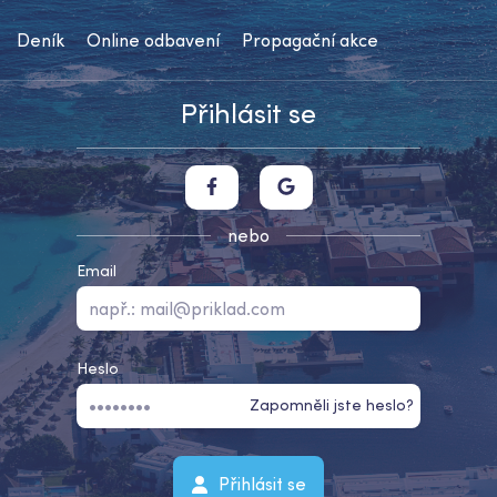
Deník
Online odbavení
Propagační akce
Přihlásit se
nebo
Email
Heslo
Zapomněli jste heslo?
Přihlásit se