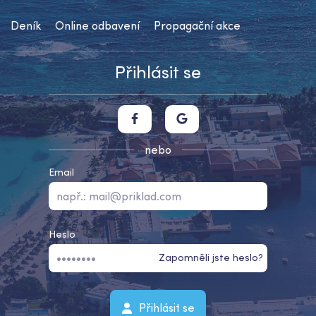
Deník
Online odbavení
Propagační akce
Přihlásit se
nebo
Email
Heslo
Zapomněli jste heslo?
Přihlásit se