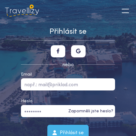
Přihlásit se
nebo
Email
Heslo
Zapomněli jste heslo?
Přihlásit se