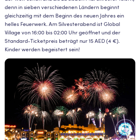
denn in sieben verschiedenen Ländern beginnt
gleichzeitig mit dem Beginn des neuen Jahres ein
helles Feuerwerk. Am Silvesterabend ist Global
Village von 16:00 bis 02:00 Uhr geöffnet und der
Standard-Ticketpreis beträgt nur 15 AED (4 €).
Kinder werden begeistert sein!