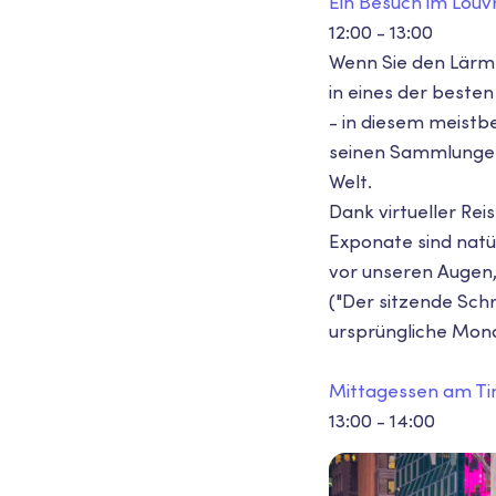
Ein Besuch im Louv
12:00 - 13:00
Wenn Sie den Lärm 
in eines der beste
- in diesem meistb
seinen Sammlungen 
Welt.
Dank virtueller Reis
Exponate sind nat
vor unseren Augen, 
("Der sitzende Schr
ursprüngliche Mona 
Mittagessen am T
13:00 - 14:00