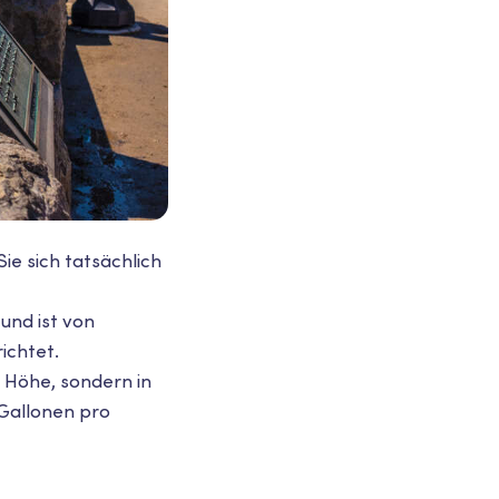
e sich tatsächlich
und ist von
ichtet.
r Höhe, sondern in
 Gallonen pro