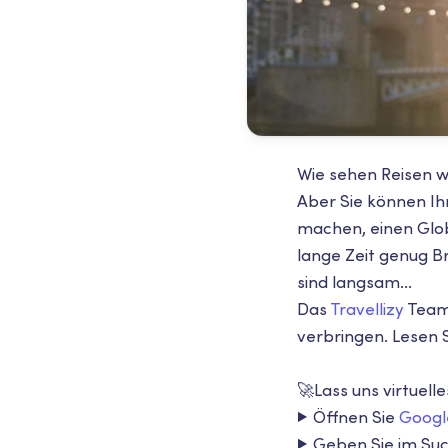
Wie sehen Reisen w
Aber Sie können Ih
machen, einen Glob
lange Zeit genug Br
sind langsam...
Das
Travellizy
Team 
verbringen. Lesen
🚀
Lass uns virtuelle
▶️
Öffnen Sie
Googl
▶️
Geben Sie im Suc