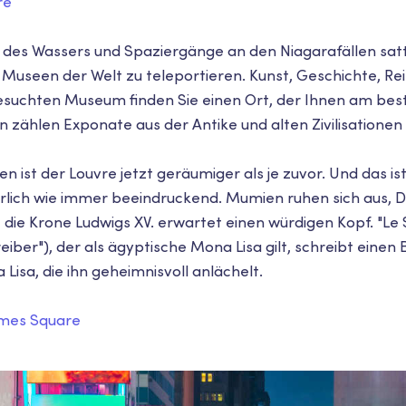
re
des Wassers und Spaziergänge an den Niagarafällen satt h
n Museen der Welt zu teleportieren. Kunst, Geschichte, R
esuchten Museum finden Sie einen Ort, der Ihnen am beste
zählen Exponate aus der Antike und alten Zivilisationen b
en ist der Louvre jetzt geräumiger als je zuvor. Und das ist
ürlich wie immer beeindruckend. Mumien ruhen sich aus,
die Krone Ludwigs XV. erwartet einen würdigen Kopf. "Le 
eiber"), der als ägyptische Mona Lisa gilt, schreibt einen B
Lisa, die ihn geheimnisvoll anlächelt.
imes Square