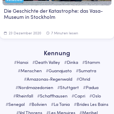
Die Geschichte der Katastrophe: das Vasa-
Museum in Stockholm
23 Dezember 2020
7 Minuten lesen
Kennung
#
Hanoi
#
Death Valley
#
Dinka
#
Stamm
#
Menschen
#
Guanajuato
#
Sumatra
#
Amazonas-Regenwald
#
Ohrid
#
Nordmazedonien
#
Stuttgart
#
Padua
#
Rheinfall
#
Schaffhausen
#
Capri
#
Oslo
#
Senegal
#
Bolivien
#
La Tania
#
Brides Les Bains
#
Val Thorens
#
Les Menuires
#
Meribel