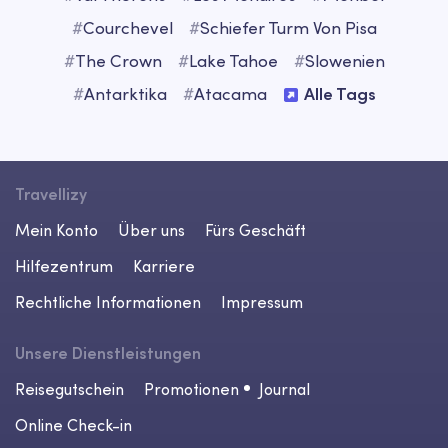
#
Courchevel
#
Schiefer Turm Von Pisa
#
The Crown
#
Lake Tahoe
#
Slowenien
#
Antarktika
#
Atacama
Alle Tags
Travellizy
Mein Konto
Über uns
Fürs Geschäft
Hilfezentrum
Karriere
Rechtliche Informationen
Impressum
Unsere Dienstleistungen
Reisegutschein
Promotionen
Journal
Online Check-in