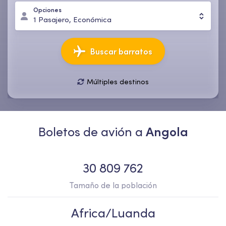
Opciones
1
Pasajero
,
Económica
Buscar barratos
Múltiples destinos
10 ago., lun
17 ago., lun
1
Pasajero
,
Económica
Boletos de avión a
Angola
30 809 762
Tamaño de la población
Africa/Luanda