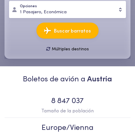
Opciones
1
Pasajero
,
Económica
Buscar barratos
Múltiples destinos
08 ago., sáb
15 ago., sáb
1
Pasajero
,
Económica
Boletos de avión a
Austria
8 847 037
Tamaño de la población
Europe/Vienna