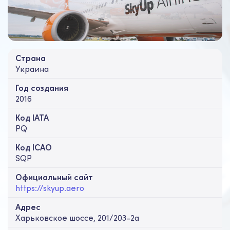
Страна
Украина
Год создания
2016
Код IATA
PQ
Код ICAO
SQP
Официальный cайт
https://skyup.aero
Адрес
Харьковское шоссе, 201/203-2а