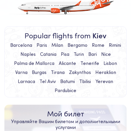
Popular flights from
Kiev
Barcelona
Paris
Milan
Bergamo
Rome
Rimini
Naples
Catania
Pisa
Turin
Bari
Nice
Palma de Mallorca
Alicante
Tenerife
Lisbon
Varna
Burgas
Tirana
Zakynthos
Heraklion
Larnaca
Tel Aviv
Batumi
Tbilisi
Yerevan
Pardubice
Мой билет
Управляйте Вашим билетом и дополнительными
услугами