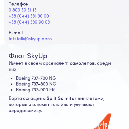
Телефон
0 800 30 31 13
+38 (044) 331 30 00
+38 (044) 339 90 03
E-mail
letstalk@skyup.aero
Флот SkyUp
Имеет в своем арсенале
11 самолетов
, среди
них:
Boeing 737-700 NG
Boeing 737-800 NG
Boeing 737-900 ER
Борта оснащены
Split Scimitar
винглетами,
которые экономят топливо и улучшают
аэродинамику.